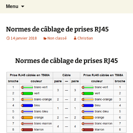
Cours Dépannages informatique
Aller
Recherc
Christian Pc
Menu
au
Interventions rapides création de sites
contenu
internet
Normes de câblage de prises RJ45
14 janvier 2018
Non classé
Christian
Normes de câblage de prises RJ45