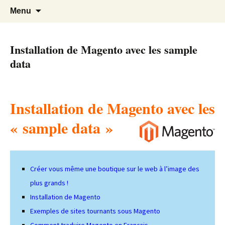
Cours Dépannages informatique
Christian Pc
Aller
Recherc
Menu
au
Interventions rapides création de sites
contenu
internet
Installation de Magento avec les sample
data
Installation de Magento avec les
« sample data »
Créer vous même une boutique sur le web à l’image des
plus grands !
Installation de Magento
Exemples de sites tournants sous Magento