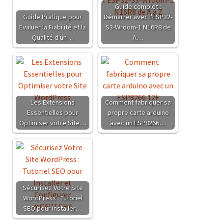
Guide complet :
Guide Pratique pour
Démarrer avec l'ESP32-
Évaluer la Fiabilité et la
S3-Wroom-1 N16R8 de
Qualité d'un…
A…
Les Extensions
Comment fabriquer sa
Essentielles pour
propre carte arduino
Optimiser votre Site…
avec un ESP8266…
Sécurisez Votre Site
WordPress : Tutoriel
SEO pour Installer…