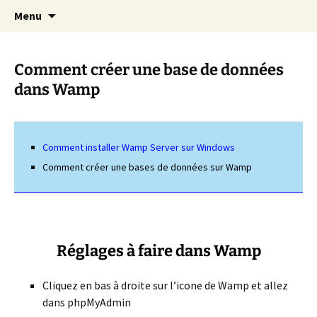
Cours Dépannages informatique
Aller
Recherc
Christian Pc
Menu
au
Interventions rapides création de sites
contenu
internet
Comment créer une base de données
dans Wamp
Comment installer Wamp Server sur Windows
Comment créer une bases de données sur Wamp
Réglages à faire dans Wamp
Cliquez en bas à droite sur l’icone de Wamp et allez
dans phpMyAdmin