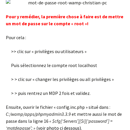
Pour y remédier, la première chose à faire est de mettre
un mot de passe sur le compte « root »!
Pour cela :
>> clic sur « privilèges ou utilisateurs »
Puis sélectionnez le compte root localhost
> > clic sur « changer les privilèges ou all privilèges »
> > puis rentrez un MDP 2 fois et validez.
Ensuite, ouvrir le fichier « config.inc.php » situé dans :
C:/wamp/apps/phpmyadmin3.3.9
et mettre aussi le mot de
passe dans la ligne 16
« $cfg[‘Servers’][$i][‘password’] =
‘motdepasse’; »
(voir photo ci dessous).