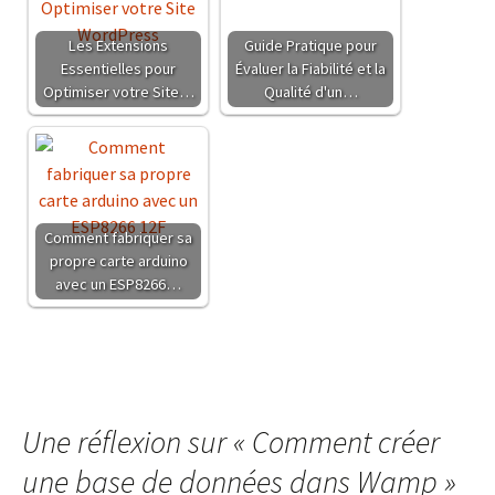
Les Extensions
Guide Pratique pour
Essentielles pour
Évaluer la Fiabilité et la
Optimiser votre Site…
Qualité d'un…
Comment fabriquer sa
propre carte arduino
avec un ESP8266…
Une réflexion sur «
Comment créer
une base de données dans Wamp
»