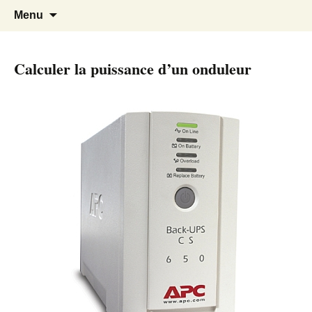
Cours Dépannages informatique
Christian Pc
Aller
Recherc
Menu
au
Interventions rapides création de sites
contenu
internet
Calculer la puissance d’un onduleur