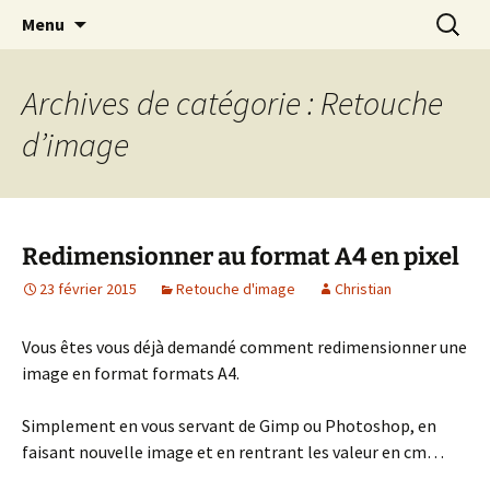
Cours Dépannages informatique
Aller
Recherc
Christian Pc
Menu
au
Interventions rapides création de sites
contenu
internet
Archives de catégorie : Retouche
d’image
Redimensionner au format A4 en pixel
23 février 2015
Retouche d'image
Christian
Vous êtes vous déjà demandé comment redimensionner une
image en format formats A4.
Simplement en vous servant de Gimp ou Photoshop, en
faisant nouvelle image et en rentrant les valeur en cm…