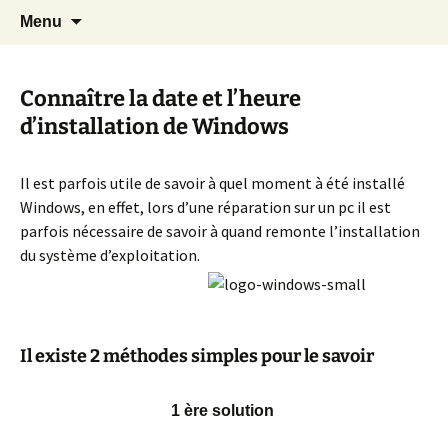
Cours Dépannages informatique
Aller
Recherc
Christian Pc
Menu
au
Interventions rapides création de sites
contenu
internet
Connaître la date et l’heure
d’installation de Windows
Il est parfois utile de savoir à quel moment à été installé
Windows, en effet, lors d’une réparation sur un pc il est
parfois nécessaire de savoir à quand remonte l’installation
du système d’exploitation.
Il existe 2 méthodes simples pour le savoir
1 ère solution