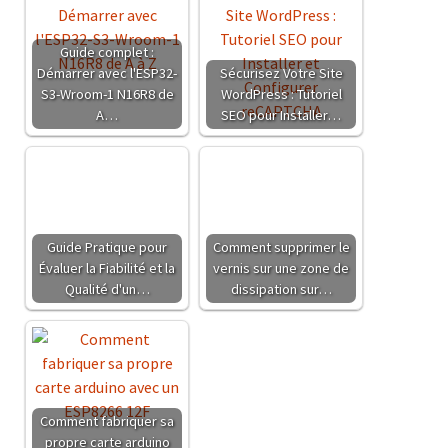
Guide complet :
Démarrer avec l'ESP32-
Sécurisez Votre Site
S3-Wroom-1 N16R8 de
WordPress : Tutoriel
A…
SEO pour Installer…
Guide Pratique pour
Comment supprimer le
Évaluer la Fiabilité et la
vernis sur une zone de
Qualité d'un…
dissipation sur…
Comment fabriquer sa
propre carte arduino