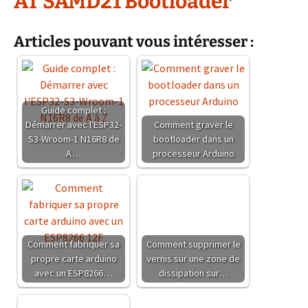
AT SAMD21 Bootloader
Articles pouvant vous intéresser :
Guide complet :
Démarrer avec l'ESP32-
Comment graver le
S3-Wroom-1 N16R8 de
bootloader dans un
A…
processeur Arduino
Comment fabriquer sa
Comment supprimer le
propre carte arduino
vernis sur une zone de
avec un ESP8266…
dissipation sur…