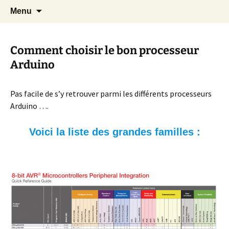
Cours Dépannages informatique
Aller
Recherc
Christian Pc
Menu
au
Interventions rapides création de sites
contenu
internet
Comment choisir le bon processeur
Arduino
Pas facile de s’y retrouver parmi les différents processeurs
Arduino ….
Voici la liste des grandes familles :