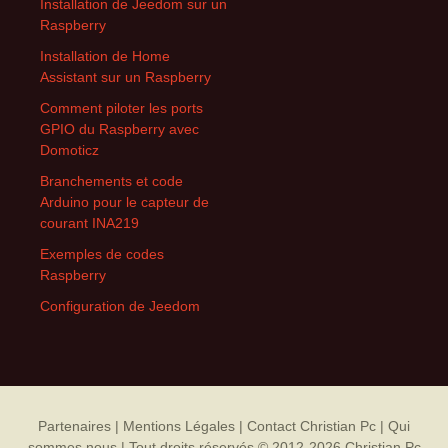
Installation de Jeedom sur un
Raspberry
Installation de Home
Assistant sur un Raspberry
Comment piloter les ports
GPIO du Raspberry avec
Domoticz
Branchements et code
Arduino pour le capteur de
courant INA219
Exemples de codes
Raspberry
Configuration de Jeedom
Partenaires
| Mentions Légales |
Contact Christian Pc |
Qui
sommes nous |
Tout droits réservés © 2012-2026 Christian Pc