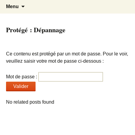
Cours Dépannages informatique
Christian Pc
Aller
Recherc
Menu
au
Interventions rapides création de sites
contenu
internet
Protégé : Dépannage
Ce contenu est protégé par un mot de passe. Pour le voir,
veuillez saisir votre mot de passe ci-dessous :
Mot de passe :
No related posts found