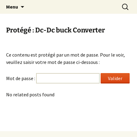
Cours Dépannages informatique
Aller
Recherc
Christian Pc
Menu
au
Interventions rapides création de sites
contenu
internet
Protégé : Dc-Dc buck Converter
Ce contenu est protégé par un mot de passe. Pour le voir,
veuillez saisir votre mot de passe ci-dessous :
Mot de passe :
No related posts found