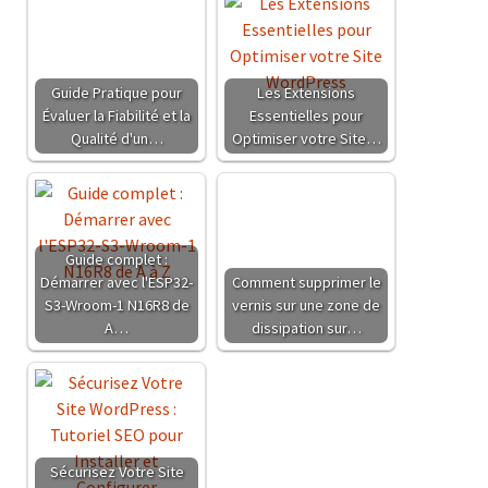
Guide Pratique pour
Les Extensions
Évaluer la Fiabilité et la
Essentielles pour
Qualité d'un…
Optimiser votre Site…
Guide complet :
Démarrer avec l'ESP32-
Comment supprimer le
S3-Wroom-1 N16R8 de
vernis sur une zone de
A…
dissipation sur…
Sécurisez Votre Site