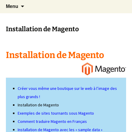
Cours Dépannages informatique
Aller
Recherc
Christian Pc
Menu
au
Interventions rapides création de sites
contenu
internet
Installation de Magento
Installation de Magento
Créer vous même une boutique sur le web à l’image des
plus grands !
Installation de Magento
Exemples de sites tournants sous Magento
Comment traduire Magento en Français
Installation de Magento avec les « sample data »