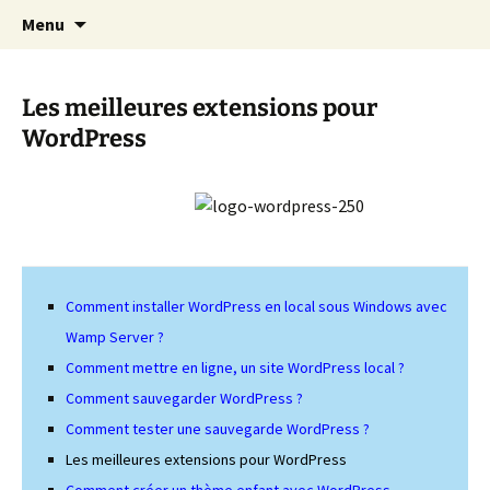
Cours Dépannages informatique
Aller
Recherc
Christian Pc
Menu
au
Interventions rapides création de sites
contenu
internet
Les meilleures extensions pour
WordPress
Comment installer WordPress en local sous Windows avec
Wamp Server ?
Comment mettre en ligne, un site WordPress local ?
Comment sauvegarder WordPress ?
Comment tester une sauvegarde WordPress ?
Les meilleures extensions pour WordPress