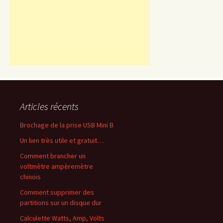
Articles récents
Brochage de la prise USB Mini B
Un lien très utile et gratuit…
Comment brancher un
voltmètre ampèremètre
chinois
Comment supprimer des
partitions sur un disque dur
Calculette Watts, Amp, Volts