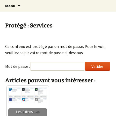
Cours Dépannages informatique
Aller
Recherc
Christian Pc
Menu
au
Interventions rapides création de sites
contenu
internet
Protégé : Services
Ce contenu est protégé par un mot de passe. Pour le voir,
veuillez saisir votre mot de passe ci-dessous :
Mot de passe :
Articles pouvant vous intéresser :
Les Extensions