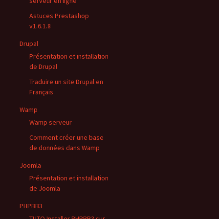
serveur en ligne
Astuces Prestashop
v1.6.1.8
Drupal
Présentation et installation
de Drupal
Traduire un site Drupal en
Français
Wamp
Wamp serveur
Comment créer une base
de données dans Wamp
Joomla
Présentation et installation
de Joomla
PHPBB3
TUTO Installer PHPBB3 sur