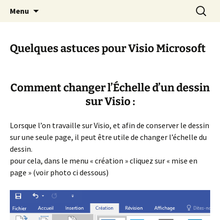
Cours Dépannages informatique
Aller
Recherc
Christian Pc
Menu
au
Interventions rapides création de sites
contenu
internet
Quelques astuces pour Visio Microsoft
Comment changer l’Échelle d’un dessin
sur Visio :
Lorsque l’on travaille sur Visio, et afin de conserver le dessin
sur une seule page, il peut être utile de changer l’échelle du
dessin.
pour cela, dans le menu « création » cliquez sur « mise en
page » (voir photo ci dessous)