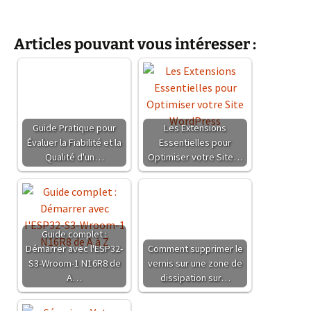
Articles pouvant vous intéresser :
Guide Pratique pour
Les Extensions
Évaluer la Fiabilité et la
Essentielles pour
Qualité d'un…
Optimiser votre Site…
Guide complet :
Démarrer avec l'ESP32-
Comment supprimer le
S3-Wroom-1 N16R8 de
vernis sur une zone de
A…
dissipation sur…