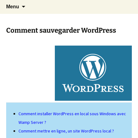
Cours Dépannages informatique
Aller
Recherc
Christian Pc
Menu
au
Interventions rapides création de sites
contenu
internet
Comment sauvegarder WordPress
Comment installer WordPress en local sous Windows avec
Wamp Server ?
Comment mettre en ligne, un site WordPress local ?