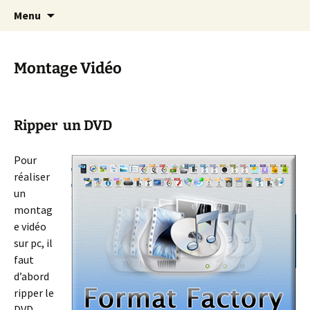
Cours Dépannages informatique
Aller
Recherc
Christian Pc
Menu
au
Interventions rapides création de sites
contenu
internet
Montage Vidéo
Ripper un DVD
Pour
réaliser
un
montag
e vidéo
sur pc, il
faut
d’abord
ripper le
DVD,