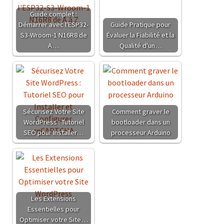
Guide complet :
Démarrer avec l'ESP32-
Guide Pratique pour
S3-Wroom-1 N16R8 de
Évaluer la Fiabilité et la
A…
Qualité d'un…
Sécurisez Votre Site
Comment graver le
WordPress : Tutoriel
bootloader dans un
SEO pour Installer…
processeur Arduino
Les Extensions
Essentielles pour
Optimiser votre Site…