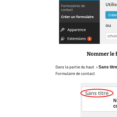
L
E
O
W
Nommer le f
Dans la partie du haut »
Sans titr
Formulaire de contact