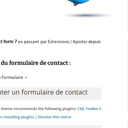
omment Insérer une
 de
mage dans le header
ordPress
s
omment sécuriser et
rotéger WordPress
en passant par Extensions / Ajouter depuis
t form 7
pes
odifier un thème
ordPress
du formulaire de contact :
réer un formulaire de
ontact personnalisé
vec contact form 7
n Formulaire »
ntégrer une carte
oogle maps dans un
ormulaire WordPress
stuces WordPress
nstallation
oocommerce