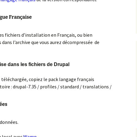
omment Insérer une
 de
mage dans le header
ngue Française
ordPress
s
omment sécuriser et
es fichiers d’installation en Français, ou bien
rotéger WordPress
s dans l’archive que vous aurez décompressée de
pes
odifier un thème
ordPress
ise dans les fichiers de Drupal
réer un formulaire de
ontact personnalisé
vec contact form 7
al téléchargée, copiez le pack langage français
toire : drupal-7.35 / profiles / standard / translations /
ntégrer une carte
oogle maps dans un
ormulaire WordPress
nées
stuces WordPress
 données.
nstallation
oocommerce
n local avec
Wamp