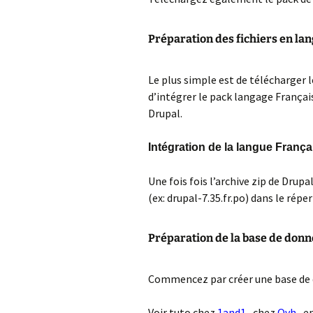
données chez Ovh
C
Transférer un nom
i
Préparation des fichiers en la
domaine 1and1
W
Apprendre les bon
C
Le plus simple est de télécharger l
réglages de
p
confidentialité sur
d’intégrer le pack langage Françai
Facebook en 4 éta
Drupal.
M
W
Intégration de la langue França
C
c
a
Une fois fois l’archive zip de Drup
(ex: drupal-7.35.fr.po) dans le réper
I
G
f
Préparation de la base de don
A
Commencez par créer une base de
I
W
Voir tuto chez
1and1
, chez
Ovh
, e