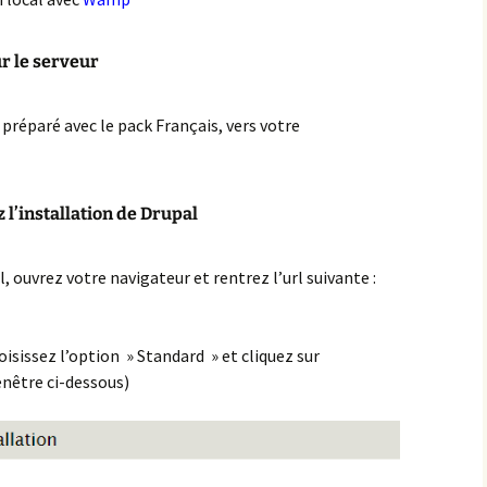
es Extensions
ssentielles pour
ur le serveur
ptimiser votre Site
ordPress
 préparé avec le pack Français, vers votre
z l’installation de Drupal
, ouvrez votre navigateur et rentrez l’url suivante :
oisissez l’option » Standard » et cliquez sur
fenêtre ci-dessous)