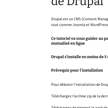
de Drupal
internet
e
Joomla
I
I
W
P
u
T
i
Installer une fan b
e
PHPBB3
facebook sur un si
T
S
C
Drupal est un CMS (Content Manag
internet
F
A
W
tout comme Joomla et WordPress
v
p
C
Créer un sous dom
T
chez OVH
s
Ce tutoriel va vous guider au p
C
mutualisé en ligne
W
Créer un sous dom
chez 1and1
M
Drupal s’installe en moins de 5
w
Créer une base de
données chez 1&1
C
Prérequis pour l’installation
s
Supprimer un com
yahoo
C
Pour débuter l’installation de Drup
e
Ajouter les accent
HTML
Téléchargez l’archive zip de la dern
A
p
Créer une base de
W
Téléchargez également le pack d