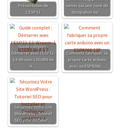
Présentation de
vernis sur une zone de
L'ESP32
dissipation sur…
Guide complet :
Démarrer avec l'ESP32-
Comment fabriquer sa
S3-Wroom-1 N16R8 de
propre carte arduino
A…
avec un ESP8266…
Sécurisez Votre Site
WordPress : Tutoriel
SEO pour Installer…