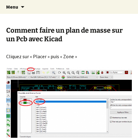
Cours Dépannages informatique
Aller
Recherc
Christian Pc
Menu
au
Interventions rapides création de sites
contenu
internet
Comment faire un plan de masse sur
un Pcb avec Kicad
Cliquez sur « Placer » puis « Zone »