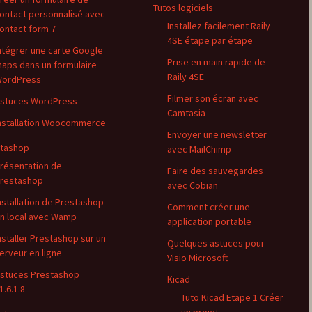
Tutos logiciels
ontact personnalisé avec
Installez facilement Raily
ontact form 7
4SE étape par étape
ntégrer une carte Google
Prise en main rapide de
aps dans un formulaire
Raily 4SE
ordPress
Filmer son écran avec
stuces WordPress
Camtasia
nstallation Woocommerce
Envoyer une newsletter
tashop
avec MailChimp
résentation de
Faire des sauvegardes
restashop
avec Cobian
nstallation de Prestashop
Comment créer une
n local avec Wamp
application portable
nstaller Prestashop sur un
Quelques astuces pour
erveur en ligne
Visio Microsoft
stuces Prestashop
Kicad
1.6.1.8
Tuto Kicad Etape 1 Créer