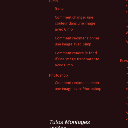
Gimp
c
Gimp
c
Comment changer une
I
couleur dans une image
m
avec Gimp
W
Comment redimensionner
A
une image avec Gimp
I
Comment rendre le fond
d’une image transparente
Pres
avec Gimp
P
P
Photoshop
Comment redimensionner
I
une image avec Photoshop
e
I
s
A
v
Tutos Montages