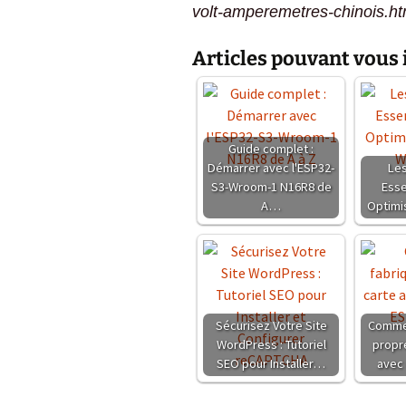
volt-amperemetres-chinois.ht
L
E
Articles pouvant vous 
O
W
Guide complet :
Démarrer avec l'ESP32-
Les
S3-Wroom-1 N16R8 de
Esse
A…
Optimi
Sécurisez Votre Site
Commen
WordPress : Tutoriel
propre
SEO pour Installer…
avec