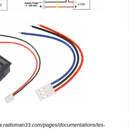
h
omment Insérer une
m de
mage dans le header
ordPress
ns
omment sécuriser et
rotéger WordPress
r
apes
odifier un thème
ordPress
réer un formulaire de
ontact personnalisé
vec contact form 7
ntégrer une carte
oogle maps dans un
ormulaire WordPress
stuces WordPress
nstallation
www.radioman33.com/pages/documentations/les-
oocommerce