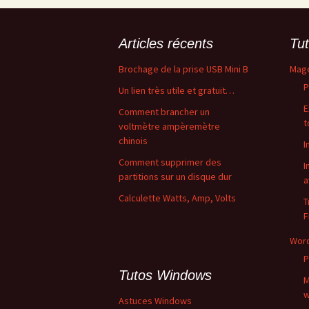
Articles récents
Tut
Brochage de la prise USB Mini B
Mag
P
Un lien très utile et gratuit…
E
Comment brancher un
t
voltmètre ampèremètre
chinois
I
Comment supprimer des
I
partitions sur un disque dur
a
Calculette Watts, Amp, Volts
T
F
Wor
P
Tutos Windows
M
w
Astuces Windows