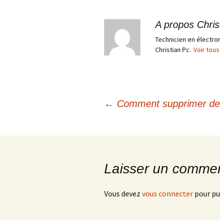
A propos Chris
Technicien en électroni
Christian Pc.
Voir tous
Navigation
←
Comment supprimer des 
des
articles
Laisser un commen
Vous devez
vous connecter
pour pu