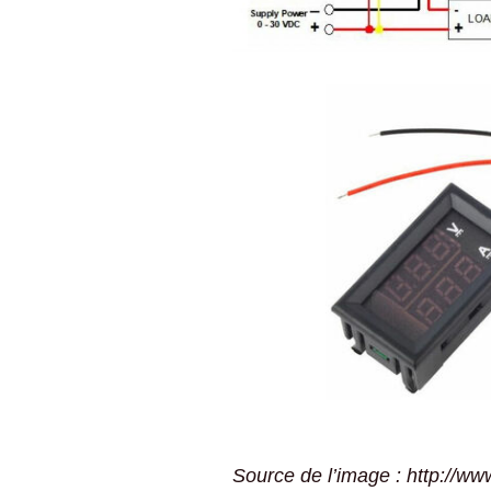
données chez Ov
C
Transférer un no
i
domaine 1and1
W
Apprendre les bo
C
réglages de
p
confidentialité su
Facebook en 4 ét
M
W
C
c
a
I
G
f
A
I
Source de l’image : http://
W