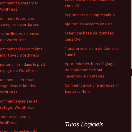
omment sauvegarder
chez 1&1
ordPress
Supprimer un compte yahoo
omment tester une
Ajouter les accents en HTML
auvegarde wordpress
Créer une base de données
es meilleures extensions
chez Ovh
our WordPress
Transférer un nom de domaine
omment créer un thème
1and1
nfant avec WordPress
Apprendre les bons réglages
jouter un lien dans le pied
de confidentialité sur
e page de WordPress
Facebook en 4 étapes
omment Insérer une
Comment avoir une adresse IP
mage dans le header
fixe avec No-Ip
ordPress
omment sécuriser et
rotéger WordPress
odifier un thème
ordPress
Tutos Logiciels
réer un formulaire de