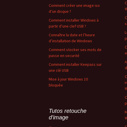
C
Comment créer une image iso
W
d’un disque ?
C
Comment installer Windows à
s
partir d’une clef USB ?
L
Connaître la date et l’heure
p
d’installation de Windows
C
Comment stocker ses mots de
e
passe en securité
A
Comment installer Keepass sur
d
une clé USB
C
Mise à jour Windows 10
i
bloquée
W
C
p
Tutos retouche
M
d’image
W
C