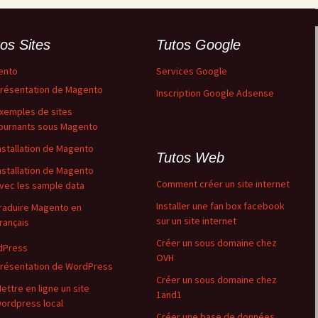
os Sites
Tutos Google
ento
Services Google
résentation de Magento
Inscription Google Adsense
xemples de sites
ournants sous Magento
nstallation de Magento
Tutos Web
nstallation de Magento
Comment créer un site internet
vec les sample data
Installer une fan box facebook
raduire Magento en
sur un site internet
rançais
Créer un sous domaine chez
dPress
OVH
résentation de WordPress
Créer un sous domaine chez
ettre en ligne un site
1and1
ordpress local
Créer une base de données