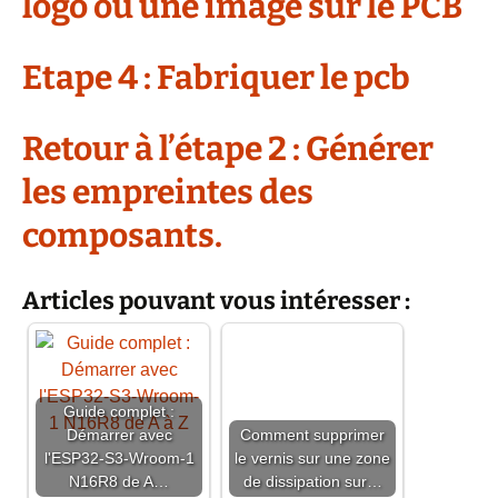
logo ou une image sur le PCB
Etape 4 : Fabriquer le pcb
Retour à l’étape 2 : Générer
les empreintes des
composants.
Articles pouvant vous intéresser :
Guide complet :
Démarrer avec
Comment supprimer
l'ESP32-S3-Wroom-1
le vernis sur une zone
N16R8 de A…
de dissipation sur…