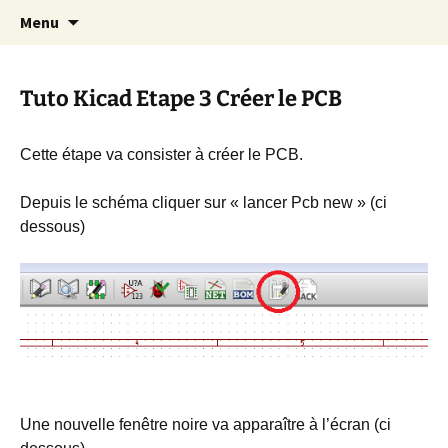
Cours Dépannages informatique
Aller
Recherc
Christian Pc
Menu
au
Interventions rapides création de sites
contenu
internet
Tuto Kicad Etape 3 Créer le PCB
Cette étape va consister à créer le PCB.
Depuis le schéma cliquer sur « lancer Pcb new » (ci
dessous)
Une nouvelle fenêtre noire va apparaître à l’écran (ci