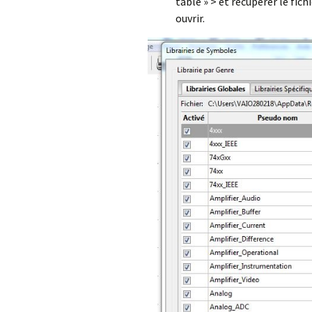
table » > et récupérer le fichi
ouvrir.
L
E
O
W