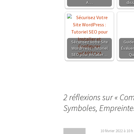
A…
diss
Sécurisez Votre Site
Guide
WordPress : Tutoriel
Évaluer 
SEO pour Installer…
Qu
2 réflexions sur «
Comm
Symboles, Empreinte
10 février 2022 à 10 