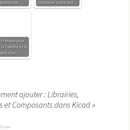
ipation sur…
Optimiser votre Site…
 Pratique pour
la Fiabilité et la
alité d'un…
ent ajouter : Librairies,
s et Composants dans Kicad
»
h 27 min