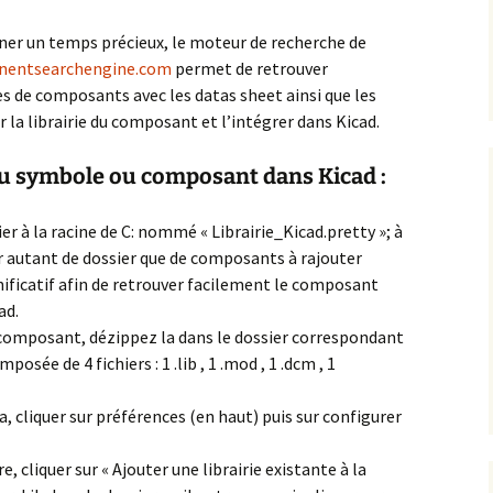
h
omment Insérer une
agner un temps précieux, le moteur de recherche de
m de
mage dans le header
entsearchengine.com
ordPress
permet de retrouver
s de composants avec les datas sheet ainsi que les
ns
omment sécuriser et
er la librairie du composant et l’intégrer dans Kicad.
rotéger WordPress
r
apes
u symbole ou composant dans Kicad :
odifier un thème
ordPress
ier à la racine de C: nommé « Librairie_Kicad.pretty »; à
réer un formulaire de
éer autant de dossier que de composants à rajouter
ontact personnalisé
vec contact form 7
nificatif afin de retrouver facilement le composant
ad.
ntégrer une carte
u composant, dézippez la dans le dossier correspondant
oogle maps dans un
posée de 4 fichiers : 1 .lib , 1 .mod , 1 .dcm , 1
ormulaire WordPress
stuces WordPress
, cliquer sur préférences (en haut) puis sur configurer
nstallation
e, cliquer sur « Ajouter une librairie existante à la
oocommerce