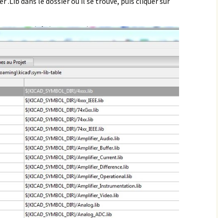
er .Lib dans le dossier ou il se trouve, puis cliquer sur
es Extensions
ssentielles pour
ptimiser votre Site
ordPress