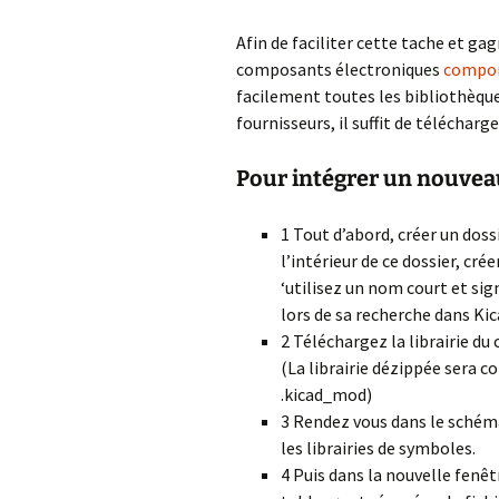
données chez Ov
C
Afin de faciliter cette tache et g
Transférer un no
i
composants électroniques
domaine 1and1
compon
W
facilement toutes les bibliothèque
Apprendre les bo
C
fournisseurs, il suffit de télécharg
réglages de
p
confidentialité su
Facebook en 4 ét
Pour intégrer un nouvea
M
W
1 Tout d’abord, créer un doss
C
l’intérieur de ce dossier, cr
c
a
‘utilisez un nom court et sig
lors de sa recherche dans Kic
I
2 Téléchargez la librairie d
G
(La librairie dézippée sera com
f
.kicad_mod)
A
3 Rendez vous dans le schéma
les librairies de symboles.
I
4 Puis dans la nouvelle fenêtr
W