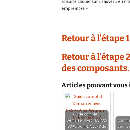
Ensuite cliquer sur « sauver » en n’
empreintes »
Retour à l’étape 1
Retour à l’étape 
des composants.
Articles pouvant vous 
Guide complet :
Démarrer avec l'ESP32-
Commen
S3-Wroom-1 N16R8 de
vernis