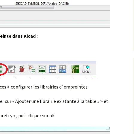
einte dans Kicad :
ces > configurer les librairies d’ empreintes.
r sur « Ajouter une librairie existante à la table » > et
ty » , puis cliquer sur ok.