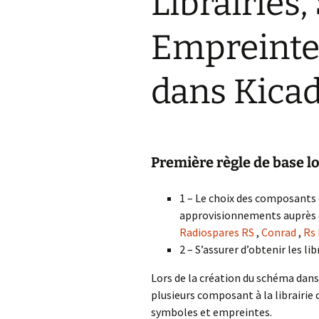
Librairies
internet
e
Joomla
I
I
W
P
u
T
i
Empreinte
Installer une fan 
e
PHPBB3
facebook sur un s
T
S
C
internet
F
A
W
v
p
dans Kica
C
Créer un sous do
T
chez OVH
s
C
W
Créer un sous do
chez 1and1
M
Première règle de base l
w
Créer une base d
données chez 1&
1 – Le choix des composants 
C
s
approvisionnements auprès d
Supprimer un co
Radiospares RS
,
Conrad
,
Rs 
yahoo
C
2 – S’assurer d’obtenir les 
e
Ajouter les accen
Lors de la création du schéma dans 
HTML
A
plusieurs composant à la librairie 
p
Créer une base d
W
symboles et empreintes.