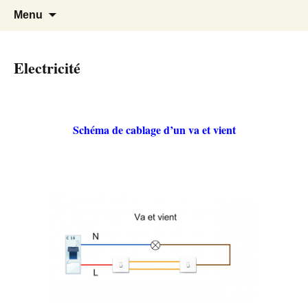
Cours Dépannages informatique
Christian Pc
Aller
Recherc
Menu
au
Interventions rapides création de sites
contenu
internet
Electricité
Schéma de cablage d’un va et vient