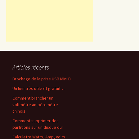
Articles récents
Brochage de la prise USB Mini B
Un lien très utile et gratuit…
Comment brancher un
voltmètre ampèremètre
chinois
Comment supprimer des
partitions sur un disque dur
Calculette Watts, Amp, Volts