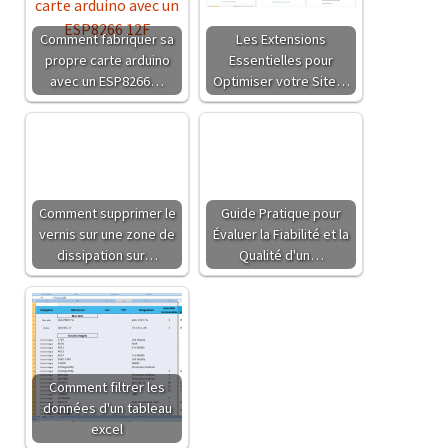
Comment fabriquer sa
Les Extensions
propre carte arduino
Essentielles pour
avec un ESP8266…
Optimiser votre Site…
Comment supprimer le
Guide Pratique pour
vernis sur une zone de
Évaluer la Fiabilité et la
dissipation sur…
Qualité d'un…
Comment filtrer les
données d'un tableau
excel