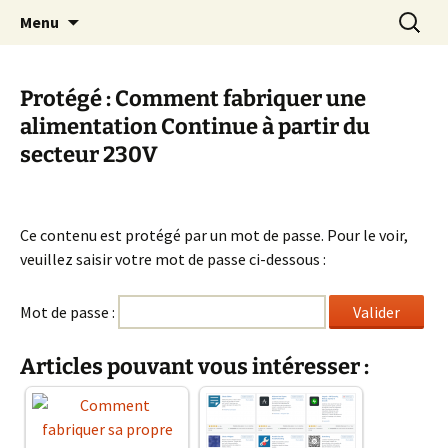
Cours Dépannages informatique
Aller
Recherc
Christian Pc
Menu
au
Interventions rapides création de sites
contenu
internet
Protégé : Comment fabriquer une
alimentation Continue à partir du
secteur 230V
Ce contenu est protégé par un mot de passe. Pour le voir,
veuillez saisir votre mot de passe ci-dessous :
Mot de passe :
Articles pouvant vous intéresser :