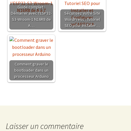
Guide complet :
Démarrer avec l'ESP32-
Sécurisez Votre Site
S3-Wroom-1 N16R8 de
WordPress : Tutoriel
A…
SEO pour Installer…
Comment graver le
bootloader dans un
processeur Arduino
Laisser un commentaire