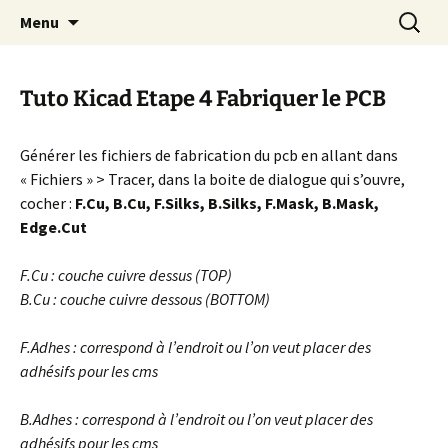
Cours Dépannages informatique
Aller
Recherc
Christian Pc
Menu
au
Interventions rapides création de sites
contenu
internet
Tuto Kicad Etape 4 Fabriquer le PCB
Générer les fichiers de fabrication du pcb en allant dans
« Fichiers » > Tracer, dans la boite de dialogue qui s’ouvre,
cocher :
F.Cu, B.Cu, F.Silks, B.Silks, F.Mask, B.Mask,
Edge.Cut
F.Cu : couche cuivre dessus (TOP)
B.Cu : couche cuivre dessous (BOTTOM)
F.Adhes : correspond à l’endroit ou l’on veut placer des
adhésifs pour les cms
B.Adhes : correspond à l’endroit ou l’on veut placer des
adhésifs pour les cms