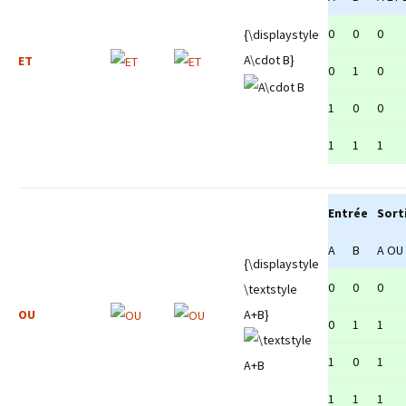
0
0
0
{\displaystyle
A\cdot B}
ET
0
1
0
1
0
0
1
1
1
Entrée
Sort
A
B
A OU
{\displaystyle
0
0
0
\textstyle
OU
A+B}
0
1
1
1
0
1
1
1
1