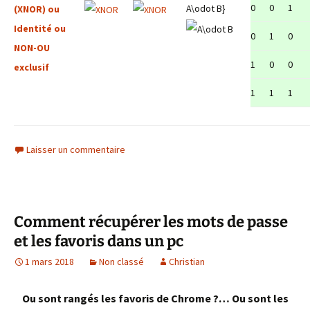
0
0
1
A\odot B}
(XNOR) ou
Identité ou
0
1
0
NON-OU
1
0
0
exclusif
1
1
1
Laisser un commentaire
Comment récupérer les mots de passe
et les favoris dans un pc
1 mars 2018
Non classé
Christian
Ou sont rangés les favoris de Chrome ?… Ou sont les