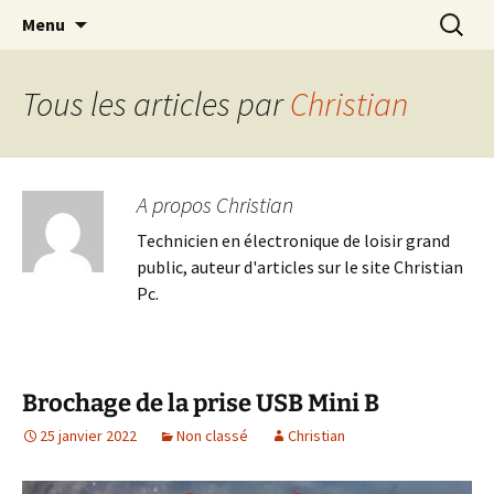
Cours Dépannages informatique
Aller
Recherc
Christian Pc
Menu
au
Interventions rapides création de sites
contenu
internet
Tous les articles par
Christian
A propos Christian
Technicien en électronique de loisir grand
public, auteur d'articles sur le site Christian
Pc.
Brochage de la prise USB Mini B
25 janvier 2022
Non classé
Christian