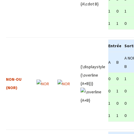
1
0
1
1
1
0
Entrée
Sort
A NO
A
B
B
{\displaystyle
{\overline
0
0
1
NON-OU
{A+B}}}
(NOR)
0
1
0
1
0
0
1
1
0