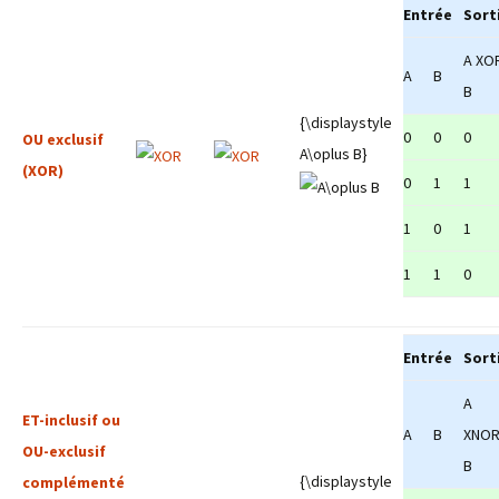
Entrée
Sort
A XO
A
B
B
{\displaystyle
0
0
0
OU exclusif
A\oplus B}
(XOR)
0
1
1
1
0
1
1
1
0
Entrée
Sort
A
ET-inclusif ou
A
B
XNO
OU-exclusif
B
{\displaystyle
complémenté