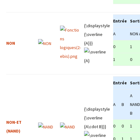
Entrée
Sort
{\displaystyle
A
NON 
{\overline
NON
{A}}}
0
1
1
0
Entrée
Sort
A
A
B
NAND
{\displaystyle
B
{\overline
NON-ET
0
0
1
{A\cdot B}}}
(NAND)
0
1
1