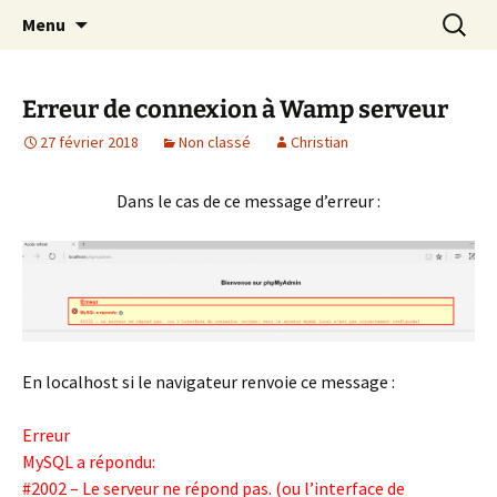
Cours Dépannages informatique
Aller
Recherc
Christian Pc
Menu
au
Interventions rapides création de sites
contenu
internet
Erreur de connexion à Wamp serveur
27 février 2018
Non classé
Christian
Dans le cas de ce message d’erreur :
En localhost si le navigateur renvoie ce message :
Erreur
MySQL a répondu:
#2002 – Le serveur ne répond pas. (ou l’interface de