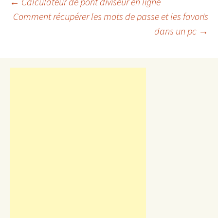
Navigation
←
Calculateur de pont diviseur en ligne
Comment récupérer les mots de passe et les favoris
dans un pc
→
des
articles