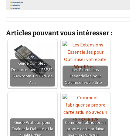
Articles pouvant vous intéresser :
Guide complet :
Démarrer avec l'ESP32-
Les Extensions
S3-Wroom-1 N16R8 de
Essentielles pour
A…
Optimiser votre Site…
Guide Pratique pour
Comment fabriquer sa
Évaluer la Fiabilité et la
propre carte arduino
Qualité d'un…
avec un ESP8266…