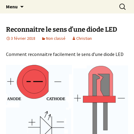
Cours Dépannages informatique
Aller
Recherc
Christian Pc
Menu
au
Interventions rapides création de sites
contenu
internet
Reconnaitre le sens d’une diode LED
3 février 2018
Non classé
Christian
Comment reconnaitre facilement le sens d’une diode LED