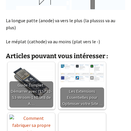
La longue patte (anode) va vers le plus (la plussss va au
plus)
Le méplat (cathode) va au moins (plat vers le -)
Articles pouvant vous intéresser :
Guide complet :
Démarrer avec l'ESP32-
Les Extensions
S3-Wroom-1 N16R8 de
Essentielles pour
A…
Optimiser votre Site…