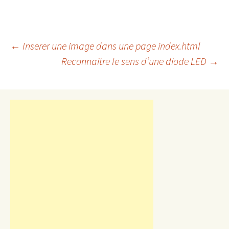
Navigation
←
Inserer une image dans une page index.html
Reconnaitre le sens d’une diode LED
→
des
articles