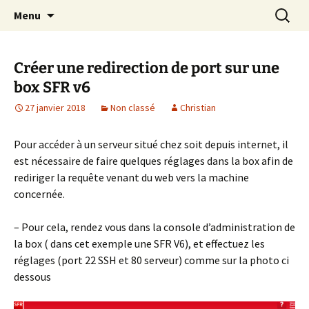
Cours Dépannages informatique
Aller
Recherc
Christian Pc
Menu
au
Interventions rapides création de sites
contenu
internet
Créer une redirection de port sur une
box SFR v6
27 janvier 2018
Non classé
Christian
Pour accéder à un serveur situé chez soit depuis internet, il
est nécessaire de faire quelques réglages dans la box afin de
rediriger la requête venant du web vers la machine
concernée.
– Pour cela, rendez vous dans la console d’administration de
la box ( dans cet exemple une SFR V6), et effectuez les
réglages (port 22 SSH et 80 serveur) comme sur la photo ci
dessous