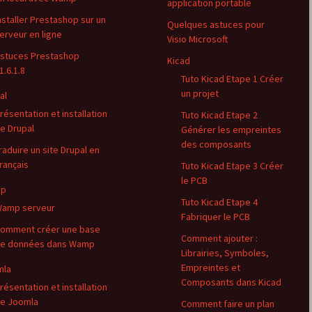
application portable
nstaller Prestashop sur un
Quelques astuces pour
erveur en ligne
Visio Microsoft
stuces Prestashop
Kicad
1.6.1.8
Tuto Kicad Etape 1 Créer
un projet
al
résentation et installation
Tuto Kicad Etape 2
e Drupal
Générer les empreintes
des composants
raduire un site Drupal en
rançais
Tuto Kicad Etape 3 Créer
le PCB
p
Tuto Kicad Etape 4
amp serveur
Fabriquer le PCB
omment créer une base
Comment ajouter :
e données dans Wamp
Librairies, Symboles,
Empreintes et
mla
Composants dans Kicad
résentation et installation
e Joomla
Comment faire un plan