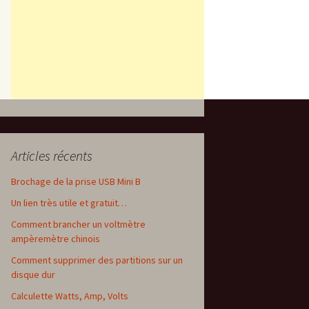
Articles récents
Brochage de la prise USB Mini B
Un lien très utile et gratuit…
Comment brancher un voltmètre
ampèremètre chinois
Comment supprimer des partitions sur un
disque dur
Calculette Watts, Amp, Volts