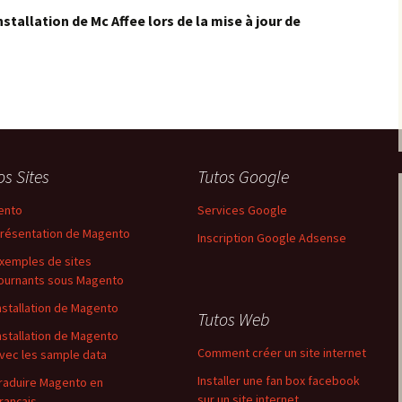
stallation de Mc Affee lors de la mise à jour de
os Sites
Tutos Google
ento
Services Google
résentation de Magento
Inscription Google Adsense
xemples de sites
ournants sous Magento
nstallation de Magento
Tutos Web
nstallation de Magento
Comment créer un site internet
vec les sample data
Installer une fan box facebook
raduire Magento en
sur un site internet
rançais