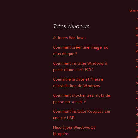
Wor
P
Tutos Windows
M
w
Astuces Windows
C
Comment créer une image iso
W
d’un disque ?
C
Comment installer Windows à
s
partir d’une clef USB ?
L
Connaître la date et l’heure
p
d’installation de Windows
C
Comment stocker ses mots de
e
passe en securité
A
Comment installer Keepass sur
d
une clé USB
C
Mise à jour Windows 10
i
bloquée
W