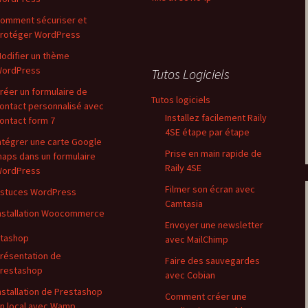
omment sécuriser et
rotéger WordPress
odifier un thème
ordPress
Tutos Logiciels
réer un formulaire de
Tutos logiciels
ontact personnalisé avec
Installez facilement Raily
ontact form 7
4SE étape par étape
ntégrer une carte Google
Prise en main rapide de
aps dans un formulaire
Raily 4SE
ordPress
Filmer son écran avec
stuces WordPress
Camtasia
nstallation Woocommerce
Envoyer une newsletter
tashop
avec MailChimp
résentation de
Faire des sauvegardes
restashop
avec Cobian
nstallation de Prestashop
Comment créer une
n local avec Wamp