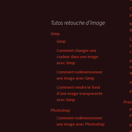
C
p
Tutos retouche d’image
M
W
Gimp
C
Gimp
c
Comment changer une
c
couleur dans une image
I
avec Gimp
m
Comment redimensionner
W
une image avec Gimp
A
Comment rendre le fond
I
d’une image transparente
avec Gimp
Pres
P
Photoshop
P
Comment redimensionner
une image avec Photoshop
I
e