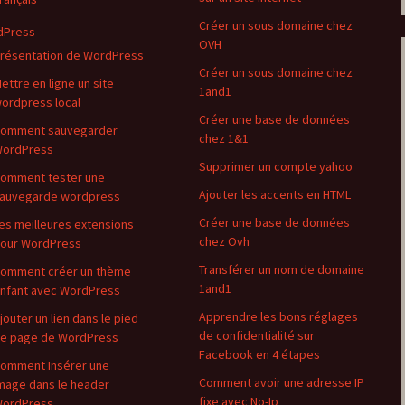
Créer un sous domaine chez
dPress
OVH
résentation de WordPress
Créer un sous domaine chez
ettre en ligne un site
1and1
ordpress local
Créer une base de données
omment sauvegarder
chez 1&1
ordPress
Supprimer un compte yahoo
omment tester une
Ajouter les accents en HTML
auvegarde wordpress
Créer une base de données
es meilleures extensions
chez Ovh
our WordPress
Transférer un nom de domaine
omment créer un thème
1and1
nfant avec WordPress
Apprendre les bons réglages
jouter un lien dans le pied
de confidentialité sur
e page de WordPress
Facebook en 4 étapes
omment Insérer une
Comment avoir une adresse IP
mage dans le header
fixe avec No-Ip
ordPress