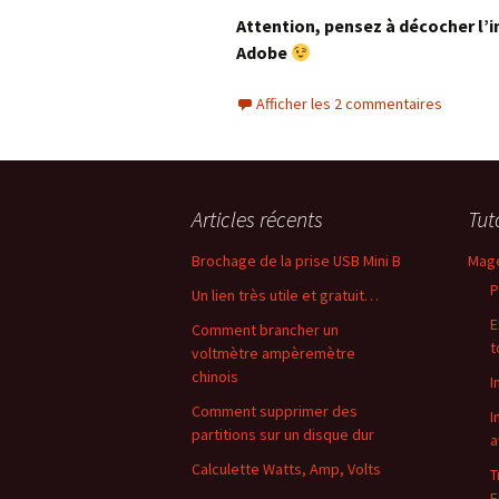
Attention, pensez à décocher l’in
Adobe
Afficher les 2 commentaires
Articles récents
Tut
Brochage de la prise USB Mini B
Mag
P
Un lien très utile et gratuit…
E
Comment brancher un
t
voltmètre ampèremètre
chinois
I
Comment supprimer des
I
partitions sur un disque dur
a
Calculette Watts, Amp, Volts
T
F