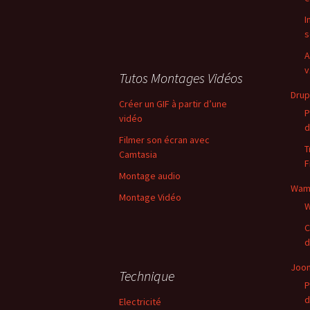
I
s
A
v
Tutos Montages Vidéos
Drup
Créer un GIF à partir d’une
P
vidéo
d
Filmer son écran avec
T
Camtasia
F
Montage audio
Wam
Montage Vidéo
W
C
d
Joo
Technique
P
d
Electricité