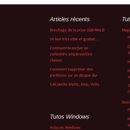
Articles récents
Tut
Brochage de la prise USB Mini B
Mag
P
Un lien très utile et gratuit…
E
Comment brancher un
t
voltmètre ampèremètre
chinois
I
Comment supprimer des
I
partitions sur un disque dur
a
Calculette Watts, Amp, Volts
T
F
Wor
P
Tutos Windows
M
w
Astuces Windows