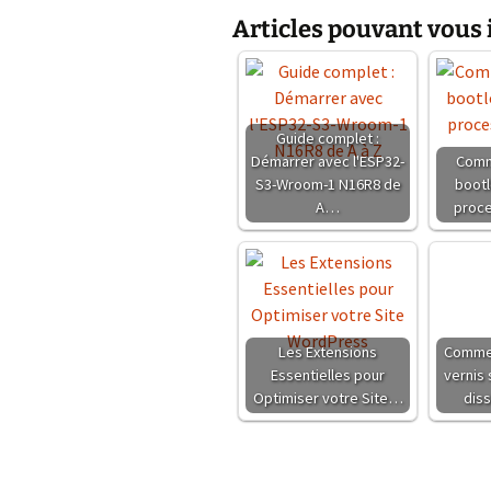
Articles pouvant vous 
L
E
O
W
Guide complet :
Démarrer avec l'ESP32-
Comm
S3-Wroom-1 N16R8 de
bootl
A…
proce
Les Extensions
Commen
Essentielles pour
vernis
Optimiser votre Site…
diss