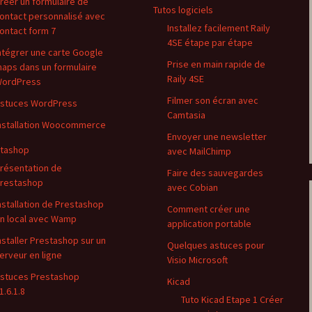
réer un formulaire de
Tutos logiciels
ontact personnalisé avec
Installez facilement Raily
ontact form 7
4SE étape par étape
ntégrer une carte Google
Prise en main rapide de
aps dans un formulaire
Raily 4SE
ordPress
Filmer son écran avec
stuces WordPress
Camtasia
nstallation Woocommerce
Envoyer une newsletter
tashop
avec MailChimp
résentation de
Faire des sauvegardes
restashop
avec Cobian
nstallation de Prestashop
Comment créer une
n local avec Wamp
application portable
nstaller Prestashop sur un
Quelques astuces pour
erveur en ligne
Visio Microsoft
stuces Prestashop
Kicad
1.6.1.8
Tuto Kicad Etape 1 Créer