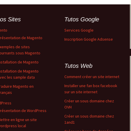
os Sites
Tutos Google
ento
Services Google
résentation de Magento
Inscription Google Adsense
xemples de sites
ournants sous Magento
nstallation de Magento
Tutos Web
nstallation de Magento
Comment créer un site internet
vec les sample data
Installer une fan box facebook
raduire Magento en
sur un site internet
rançais
Créer un sous domaine chez
dPress
OVH
résentation de WordPress
Créer un sous domaine chez
ettre en ligne un site
1and1
ordpress local