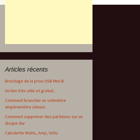
Articles récents
Brochage de la prise USB Mini B
Un lien très utile et gratuit…
Comment brancher un voltmètre
ampèremètre chinois
Comment supprimer des partitions sur un
disque dur
Calculette Watts, Amp, Volts