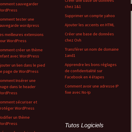
Créer une base de données
omment sauvegarder
chez 1&1
ordPress
Supprimer un compte yahoo
omment tester une
Ajouter les accents en HTML
auvegarde wordpress
Créer une base de données
es meilleures extensions
chez Ovh
our WordPress
Transférer un nom de domaine
omment créer un thème
1and1
nfant avec WordPress
Apprendre les bons réglages
jouter un lien dans le pied
de confidentialité sur
e page de WordPress
Facebook en 4 étapes
omment Insérer une
Comment avoir une adresse IP
mage dans le header
fixe avec No-Ip
ordPress
omment sécuriser et
rotéger WordPress
odifier un thème
ordPress
Tutos Logiciels