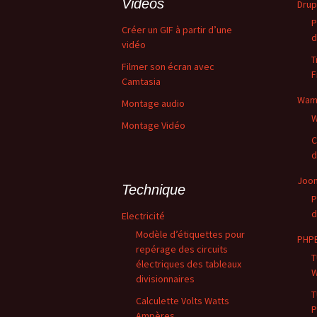
Vidéos
Drup
P
Créer un GIF à partir d’une
d
vidéo
T
Filmer son écran avec
F
Camtasia
Wam
Montage audio
W
Montage Vidéo
C
d
Joo
Technique
P
d
Electricité
Modèle d’étiquettes pour
PHP
repérage des circuits
T
électriques des tableaux
divisionnaires
T
Calculette Volts Watts
P
Ampères