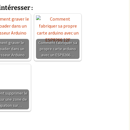
intéresser :
es Extensions
ssentielles pour
ptimiser votre Site
ordPress
ent graver le
Comment fabriquer sa
oader dans un
propre carte arduino
sseur Arduino
avec un ESP8266…
t supprimer le
 sur une zone de
ipation sur…