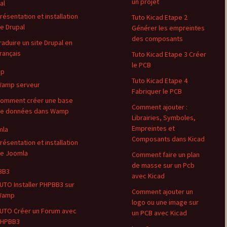
un projet
al
résentation et installation
Tuto Kicad Etape 2
e Drupal
Générer les empreintes
des composants
raduire un site Drupal en
rançais
Tuto Kicad Etape 3 Créer
le PCB
p
Tuto Kicad Etape 4
amp serveur
Fabriquer le PCB
omment créer une base
Comment ajouter :
e données dans Wamp
Librairies, Symboles,
Empreintes et
mla
Composants dans Kicad
résentation et installation
e Joomla
Comment faire un plan
de masse sur un Pcb
BB3
avec Kicad
UTO Installer PHPBB3 sur
Comment ajouter un
Wamp
logo ou une image sur
UTO Créer un Forum avec
un PCB avec Kicad
HPBB3