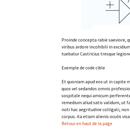
données chez Ov
C
Transférer un no
i
domaine 1and1
W
Apprendre les bo
C
réglages de
p
Proinde concepta rabie saeviore, 
confidentialité su
Facebook en 4 ét
viribus ardore incohibili in excid
M
W
tuebatur Castricius tresque legione
C
Exemple de code cible
c
a
Et quoniam apud eos ut in capite 
I
quos vel sedandos omnis professi
G
sospitale nequi amicum perferente
f
remedium aliud satis validum, u
noti hac aegritudine colligati, n
A
corpus. ita etiam alienis oculis vis
I
Retour en haut de la page
W