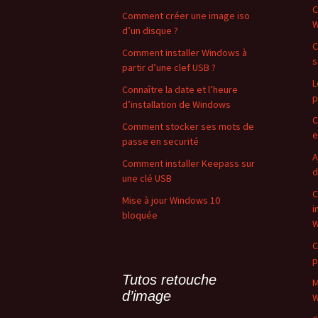
C
Comment créer une image iso
W
d’un disque ?
C
Comment installer Windows à
s
partir d’une clef USB ?
L
Connaître la date et l’heure
p
d’installation de Windows
C
Comment stocker ses mots de
e
passe en securité
A
Comment installer Keepass sur
d
une clé USB
C
Mise à jour Windows 10
i
bloquée
W
C
p
Tutos retouche
M
d’image
W