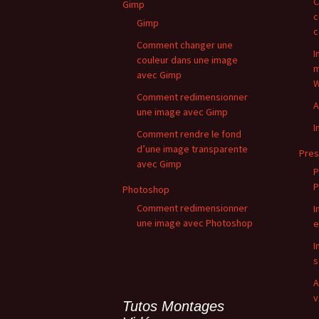
C
Gimp
c
Gimp
c
Comment changer une
I
couleur dans une image
m
avec Gimp
W
Comment redimensionner
A
une image avec Gimp
I
Comment rendre le fond
d’une image transparente
Pres
avec Gimp
P
P
Photoshop
Comment redimensionner
I
une image avec Photoshop
e
I
s
A
v
Tutos Montages